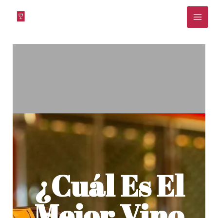
Ir
al
contenido
¿Cuál Es El
Mejor Vino