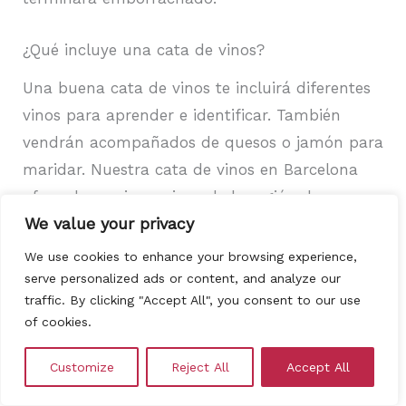
¿Qué incluye una cata de vinos?
Una buena cata de vinos te incluirá diferentes
vinos para aprender e identificar. También
vendrán acompañados de quesos o jamón para
maridar. Nuestra cata de vinos en Barcelona
ofrece los mejores vinos de la región de
We value your privacy
Cataluña. Estos eventos son siempre dirigidos
por expertos y profesionales sommeliers que
We use cookies to enhance your browsing experience,
contesta todas las dudas que se tengan.
serve personalized ads or content, and analyze our
traffic. By clicking "Accept All", you consent to our use
of cookies.
¿Que se aprende en una cata de vinos?
En una cata de vinos se aprende a determinar
Customize
Reject All
Accept All
y valorar las distintas facetas del vino. Se