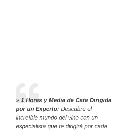
importar que tengas una noche
romántica o una emocionante
actividad grupal. Somos la mejor cata
de vinos Barcelona y
contamos con
instalaciones perfectas
para esta
grandiosa experiencia. «
»
1 Horas y Media de Cata Dirigida
por un Experto:
Descubre el
increíble mundo del vino con un
especialista que te dirigirá por cada