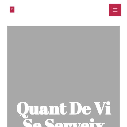
Vés
al
contingut
Quant De Vi
Se Serveix