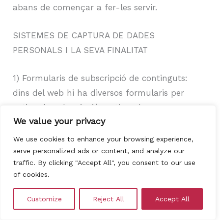
abans de començar a fer-les servir.
SISTEMES DE CAPTURA DE DADES
PERSONALS I LA SEVA FINALITAT
1) Formularis de subscripció de continguts:
dins del web hi ha diversos formularis per
activar la subscripció gestionada per
We value your privacy
Getresponse per a l’enviament de campanyes
d’email màrqueting, gestió de subscripcions i
We use cookies to enhance your browsing experience,
serve personalized ads or content, and analyze our
enviament de newsletters o notícies.
traffic. By clicking "Accept All", you consent to our use
of cookies.
2) Formulari de comentaris: El lloc web inclou
un formulari que té com a finalitat comentar
Customize
Reject All
Accept All
els articles i donar la seva opinió respectant la