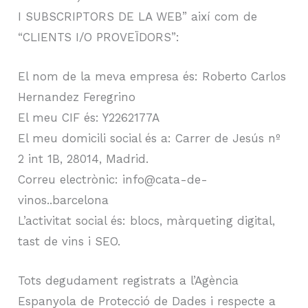
I SUBSCRIPTORS DE LA WEB” així com de
“CLIENTS I/O PROVEÏDORS”:
El nom de la meva empresa és: Roberto Carlos
Hernandez Feregrino
El meu CIF és: Y2262177A
El meu domicili social és a: Carrer de Jesús nº
2 int 1B, 28014, Madrid.
Correu electrònic: info@cata-de-
vinos..barcelona
L’activitat social és: blocs, màrqueting digital,
tast de vins i SEO.
Tots degudament registrats a l’Agència
Espanyola de Protecció de Dades i respecte a