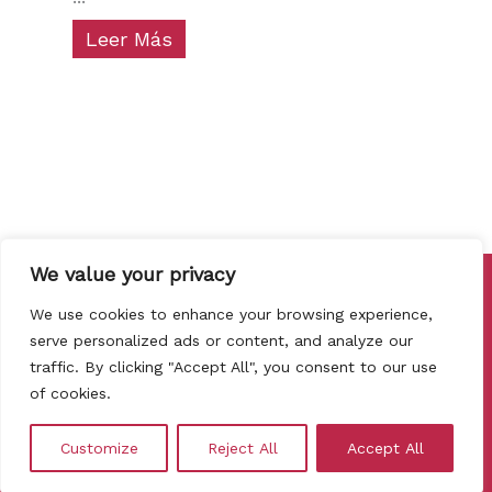
Leer Más
We value your privacy
Copyright © 2026 Cata de Vinos Barcelona
We use cookies to enhance your browsing experience,
Política de privadesa
serve personalized ads or content, and analyze our
Política de Cookies
traffic. By clicking "Accept All", you consent to our use
Termes de Cancel·lació I
of cookies.
Reemborsament
Customize
Reject All
Accept All
Contacte